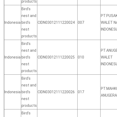
products
Bird's
nest and
PT.PUSA
Indonesia
bird's
CIDN03012111220024
007
WALET N
nest
INDONESI
products
Bird's
nest and
PT.ANUG
Indonesia
bird's
CIDN03012111220025
010
WALET
nest
INDONESI
products
Bird's
nest and
PT.MAHK
Indonesia
bird's
CIDN03012111220026
017
ANUGERA
nest
products
Bird's