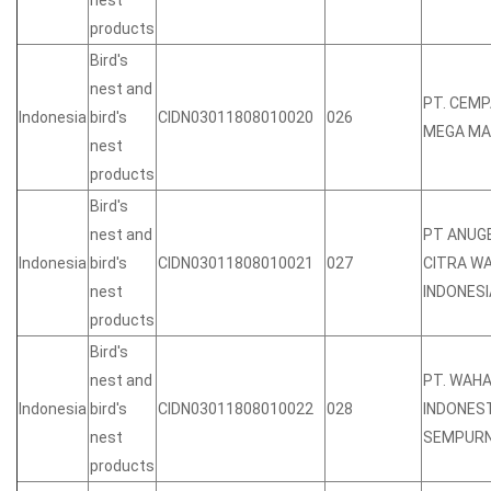
nest
products
Bird's
nest and
PT. CEM
Indonesia
bird's
CIDN03011808010020
026
MEGA MA
nest
products
Bird's
nest and
PT ANUG
Indonesia
bird's
CIDN03011808010021
027
CITRA W
nest
INDONESI
products
Bird's
nest and
PT. WAH
Indonesia
bird's
CIDN03011808010022
028
INDONES
nest
SEMPUR
products