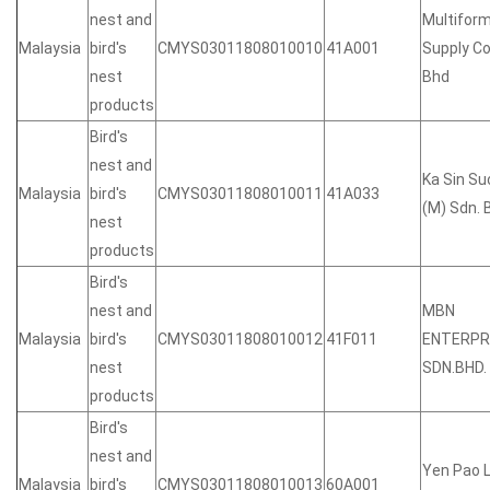
nest and
Multifor
Malaysia
bird's
CMYS03011808010010
41A001
Supply Co
nest
Bhd
products
Bird's
nest and
Ka Sin S
Malaysia
bird's
CMYS03011808010011
41A033
(M) Sdn. 
nest
products
Bird's
nest and
MBN
Malaysia
bird's
CMYS03011808010012
41F011
ENTERPR
nest
SDN.BHD.
products
Bird's
nest and
Yen Pao L
Malaysia
bird's
CMYS03011808010013
60A001