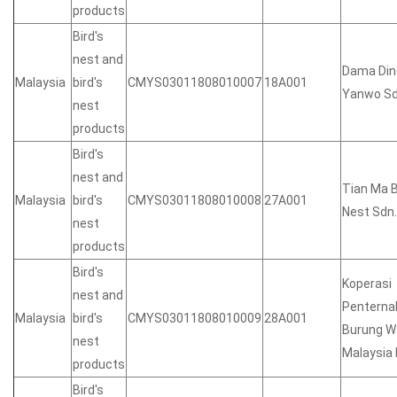
products
Bird's
nest and
Dama Ding
Malaysia
bird's
CMYS03011808010007
18A001
Yanwo Sd
nest
products
Bird's
nest and
Tian Ma B
Malaysia
bird's
CMYS03011808010008
27A001
Nest Sdn.
nest
products
Bird's
Koperasi
nest and
Penterna
Malaysia
bird's
CMYS03011808010009
28A001
Burung Wa
nest
Malaysia
products
Bird's