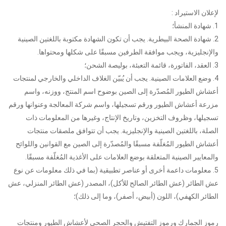
لإعلان الاستيراد :
1. شهادة المنشأ؛
2. شهادة الصحة البيطرية. يجب أن تكون الشهادة مكتوبة باللغتين الصينية
والإنجليزية، ويجب موافقة الطرفين مسبقًا على شكلها ومحتواها.
3. العقد، الفاتورة، قائمة التعبئة، بوليصة الشحن؛
4. وضع العلامات الصينية. يجب أن يُبيّن الغلاف الداخلي والخارجي لمنتجات
أعشاش الطيور المُصدّرة إلى الصين بوضوح اسم المنتج، ووزنه، واسم
مزرعة أعشاش الطيور ورقم تسجيلها، واسم شركة المعالجة وعنوانها ورقم
تسجيلها، وظروف التخزين، وتاريخ الإنتاج، وغيرها من المعلومات ذات
الصلة، باللغتين الصينية والإنجليزية. يجب أن تتوافق ملصقات منتجات
أعشاش الطيور المُغلّفة مسبقًا والمُصدّرة إلى الصين مع القوانين واللوائح
والمعايير الصينية المتعلقة بوضع العلامات على الأغذية المُغلّفة مسبقًا.
5. معلومات داعمة أخرى أو عناصر تطبيقية (بما في ذلك معلومات عن نوع
عش الطائر (عش الطائر الصالح للأكل)، المصدر (عش الطائر المنزلي، عش
الطائر الكهفي)، اللون (أبيض، أصفر)، وما إلى ذلك)؛
رموز الجمارك ورموز التفتيش والحجر الصحي لأعشاش الطيور ومنتجات