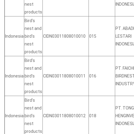
nest
INDONESI
products
Bird's
nest and
PT. ABAD
Indonesia
bird's
CIDN03011808010010
015
LESTARI
nest
INDONESI
products
Bird's
nest and
PT. FAIC
Indonesia
bird's
CIDN03011808010011
016
BIRDNES
nest
INDUSTR
products
Bird's
nest and
PT. TONG
Indonesia
bird's
CIDN03011808010012
018
HENGINV
nest
INDONESI
products