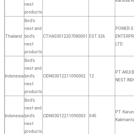
Karunia 
nest
products
Bird's
nest and
POWER S
Thailand
bird's
CTHA03012207080001
EST.326
ENTERPRI
nest
LTD.
products
Bird's
nest and
PT AKUI 
Indonesia
bird's
CIDN03012211090002
12
NEST IND
nest
products
Bird's
nest and
PT. Karun
Indonesia
bird's
CIDN03012211090003
045
Kalimant
nest
products