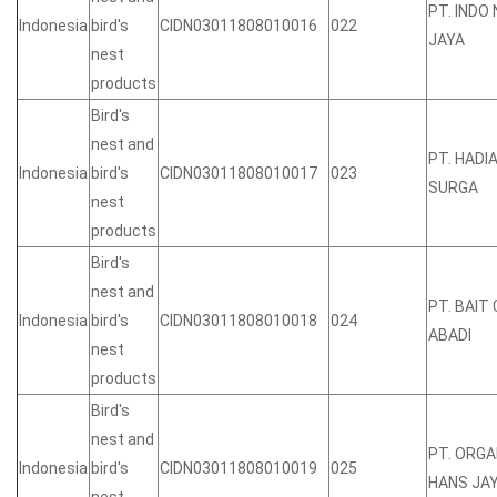
PT. INDO 
Indonesia
bird's
CIDN03011808010016
022
JAYA
nest
products
Bird's
nest and
PT. HADI
Indonesia
bird's
CIDN03011808010017
023
SURGA
nest
products
Bird's
nest and
PT. BAIT
Indonesia
bird's
CIDN03011808010018
024
ABADI
nest
products
Bird's
nest and
PT. ORGA
Indonesia
bird's
CIDN03011808010019
025
HANS JA