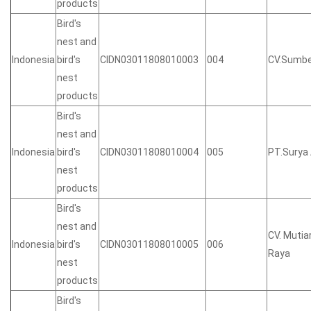
products
Bird's
nest and
Indonesia
bird's
CIDN03011808010003
004
CV.Sumbe
nest
products
Bird's
nest and
Indonesia
bird's
CIDN03011808010004
005
PT.Surya 
nest
products
Bird's
nest and
CV. Mutia
Indonesia
bird's
CIDN03011808010005
006
Raya
nest
products
Bird's