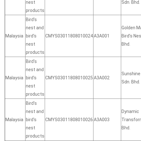
nest
Sdn. Bhd.
products
Bird's
nest and
Golden M
Malaysia
bird's
CMYS03011808010024
A3A001
Bird’s Ne
nest
Bhd.
products
Bird's
nest and
Sunshine
Malaysia
bird's
CMYS03011808010025
A3A002
Sdn. Bhd.
nest
products
Bird's
nest and
Dynamic
Malaysia
bird's
CMYS03011808010026
A3A003
Transfor
nest
Bhd.
products