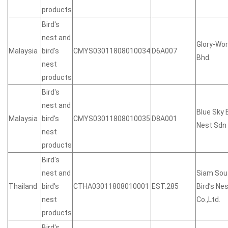
products
Bird's
nest and
Glory-Wor
Malaysia
bird's
CMYS03011808010034
D6A007
Bhd.
nest
products
Bird's
nest and
Blue Sky 
Malaysia
bird's
CMYS03011808010035
D8A001
Nest Sdn
nest
products
Bird's
nest and
Siam Sou
Thailand
bird's
CTHA03011808010001
EST.285
Bird’s Ne
nest
Co.,Ltd.
products
Bird's