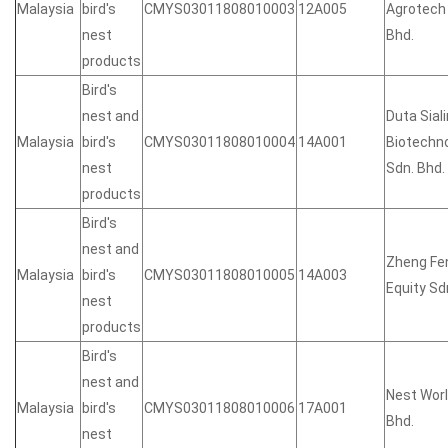
Malaysia
bird's
CMYS03011808010003
12A005
Agrotech
nest
Bhd.
products
Bird's
nest and
Duta Siali
Malaysia
bird's
CMYS03011808010004
14A001
Biotechn
nest
Sdn. Bhd.
products
Bird's
nest and
Zheng Fe
Malaysia
bird's
CMYS03011808010005
14A003
Equity Sd
nest
products
Bird's
nest and
Nest Worl
Malaysia
bird's
CMYS03011808010006
17A001
Bhd.
nest