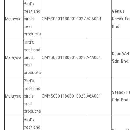
Bird's
nest and
Genius
Malaysia
bird's
CMYS03011808010027
A3A004
Revolutio
nest
Bhd.
products
Bird's
nest and
Kuan Wel
Malaysia
bird's
CMYS03011808010028
A4A001
Sdn. Bhd.
nest
products
Bird's
nest and
Steady F
Malaysia
bird's
CMYS03011808010029
A6A001
Sdn. Bhd.
nest
products
Bird's
nest and