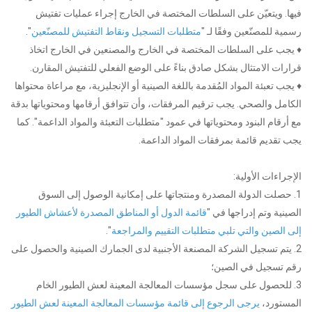
فيها. ويتعيّن على السلطات المختصة في الخارج إجراء عمليات تفتيش
".
متطلبات التسجيل ونقاط التفتيش للمصنّعين
رسمية للمصنّعين وفقًا لـ "
♦ يجب على السلطات المختصة في الخارج والمصنعين في الخارج اتخاذ
قرارات الامتثال بشكل صادق بناءً على الوضع الفعلي للتفتيش المقارن.
♦ يجب تعبئة المواد المُقدمة باللغة الصينية أو الإنجليزية، مع مراعاة محتواها
الكامل والصحي. يجب ترقيم المرفقات، وأن تتوافق أرقامها ومحتوياتها بدقة
مع أرقام البنود ومحتوياتها في عمود "متطلبات التعبئة والمواد الداعمة". كما
يجب تقديم قائمة بمرفقات المواد الداعمة.
الإجراءات الأولية:
1. حصلت الدولة المصدرة ومنتجاتها على إمكانية الوصول إلى السوق
الصينية وتم إدراجها في "
قائمة الدول أو المناطق المصدرة لأعشاش الطيور
".
إلى الصين والتي تلبي متطلبات التقييم والمراجعة
2. يتم تسجيل الشركة المصنعة الأجنبية لدى الجمارك الصينية والحصول على
رقم تسجيل في الصين؛
3. للحصول على سجل مؤسسات المعالجة المعينة لعش الطيور الخام
المستورد،
يرجى الرجوع إلى قائمة مؤسسات المعالجة المعينة لعش الطيور