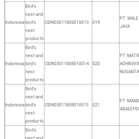
Bird's
nest and
PT. WALE
Indonesia
bird's
CIDN03011808010013
019
JAYA
nest
products
Bird's
nest and
PT. MAT
Indonesia
bird's
CIDN03011808010014
020
ADHIRAY
nest
NUSANT
products
Bird's
nest and
PT. MAND
Indonesia
bird's
CIDN03011808010015
021
ABADI PE
nest
products
Bird's
nest and