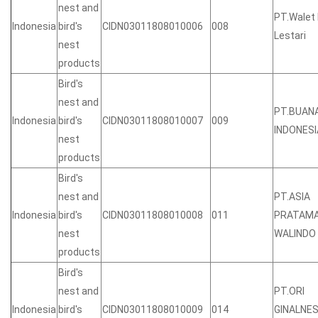
nest and
PT.Walet
Indonesia
bird's
CIDN03011808010006
008
Lestari
nest
products
Bird's
nest and
PT.BUAN
Indonesia
bird's
CIDN03011808010007
009
INDONESI
nest
products
Bird's
nest and
PT.ASIA
Indonesia
bird's
CIDN03011808010008
011
PRATAM
nest
WALINDO
products
Bird's
nest and
PT.ORI
Indonesia
bird's
CIDN03011808010009
014
GINALNE