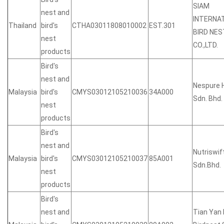
SIAM
nest and
INTERNA
Thailand
bird's
CTHA03011808010002
EST.301
BIRD NES
nest
CO.,LTD.
products
Bird's
nest and
Nespure 
Malaysia
bird's
CMYS03012105210036
34A000
Sdn. Bhd.
nest
products
Bird's
nest and
Nutriswif
Malaysia
bird's
CMYS03012105210037
85A001
Sdn.Bhd.
nest
products
Bird's
nest and
Tian Yan 