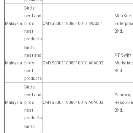
Bird's
nest and
Moh Kee
Malaysia
bird's
CMYS03011808010017
89A001
Enterpris
nest
Bhd.
products
Bird's
nest and
PT Swift
Malaysia
bird's
CMYS03011808010018
A0A002
Marketing
nest
Bhd.
products
Bird's
nest and
Yanming
Malaysia
bird's
CMYS03011808010019
A0A003
Resource
nest
Bhd.
products
Bird's