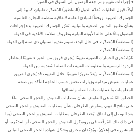
♦ إجراءات تقييم ومراجعة الوصول إلى السوق في الصين
أولاً، قبول الطلبات. تُقدّم الدول (المناطق) المُصدّرة طلباتٍ كتابيةً إلى
الجمارك الصينية. ووفقاً للمبادئ العامة لاتفاقية منظمة التجارة العالمية
بشأن تطبيق التدابير الصحية والنباتية، تُقرّر الجمارك الصينية بدء إجراءات
الوصول بناءً على حالة الأوبئة النباتية وظروف سلامة الأغذية في الدولة
(المنطقة) المُصدّرة. في حال البدء، سيتم تقديم استبيانٍ ذي صلة إلى الدولة
(المنطقة) المُصدّرة.
ثانيًا، تُجري الجمارك الصينية تقييمًا. يُجري فريق من الخبراء تقييمًا لمخاطر
الردود الرسمية والمعلومات الفنية ذات الصلة المُقدمة من الدولة
(المنطقة) المُصدِّرة، ويُعدّ تقريرًا تقييميًا. خلال التقييم، قد يُجري الفريق
عمليات تفتيش ميدانية وزيارات تحقق حسب الحاجة للتأكد من صحة
المعلومات والعمليات ذات الصلة واتساقها.
الخطوة الثالثة هي التفاوض بشأن متطلبات التفتيش والحجر الصحي. بناءً
على نتائج التقييم، يتفاوض الطرفان بشأن متطلبات التفتيش والحجر الصحي.
بعد التوصل إلى اتفاق، يُحدد الطرفان متطلبات التفتيش والحجر الصحي (بما
في ذلك تلك المُوقّعة في بروتوكول التفتيش والحجر الصحي، أو المذكرة، أو
المنشورة في إعلان)، ويُؤكدان محتوى وشكل شهادة الحجر الصحي النباتي.