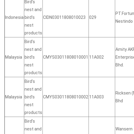
Bird's
nest and
PT.Fortu
Indonesia
bird's
CIDN03011808010023
029
Nestindo
nest
products
Bird's
nest and
Amity AK
Malaysia
bird's
CMYS03011808010001
11A002
Enterpris
nest
Bhd.
products
Bird's
nest and
Ricksen 
Malaysia
bird's
CMYS03011808010002
11A003
Bhd
nest
products
Bird's
nest and
Wansern