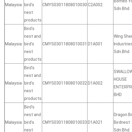
Borneo Y
Malaysia
bird's
CMYS03011808010030
C2A002
Sdn Bhd
nest
products
Bird's
nest and
Wing She
Malaysia
bird's
CMYS03011808010031
D1A001
Industrie
nest
Sdn.Bhd.
products
Bird's
SWALLO
nest and
HOUSE
Malaysia
bird's
CMYS03011808010032
D1A002
ENTERPR
nest
BHD
products
Bird's
nest and
Dragon B
Malaysia
bird's
CMYS03011808010033
D1A021
Birdnest
nest
Sdn.Bhd.