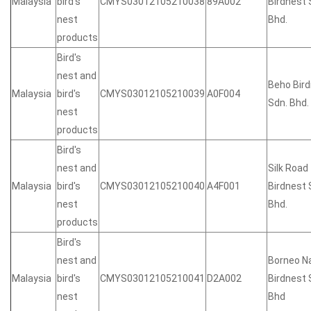
Malaysia
bird's
CMYS03012105210038
89A002
Birdnest 
nest
Bhd.
products
Bird's
nest and
Beho Bir
Malaysia
bird's
CMYS03012105210039
A0F004
Sdn. Bhd.
nest
products
Bird's
nest and
Silk Road
Malaysia
bird's
CMYS03012105210040
A4F001
Birdnest 
nest
Bhd.
products
Bird's
nest and
Borneo N
Malaysia
bird's
CMYS03012105210041
D2A002
Birdnest 
nest
Bhd