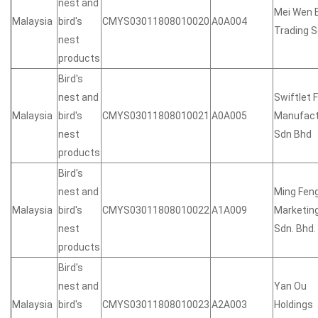
nest and
Mei Wen 
Malaysia
bird's
CMYS03011808010020
A0A004
Trading S
nest
products
Bird's
nest and
Swiftlet 
Malaysia
bird's
CMYS03011808010021
A0A005
Manufact
nest
Sdn Bhd
products
Bird's
nest and
Ming Fen
Malaysia
bird's
CMYS03011808010022
A1A009
Marketin
nest
Sdn. Bhd.
products
Bird's
nest and
Yan Ou
Malaysia
bird's
CMYS03011808010023
A2A003
Holding