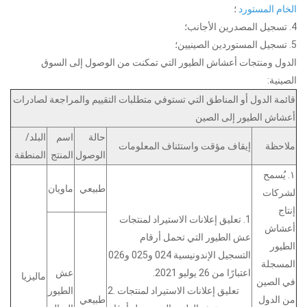
الخام المستورد
؛
4. تسجيل المصدرين الأجانب؛
5. تسجيل المستوردين الصينيين؛
الدول ومنتجات أعشاش الطيور التي تمكنت من الوصول إلى السوق
الصينية:
قائمة الدول أو المناطق التي تستوفي متطلبات التقييم والمراجعة لصادرات
أعشاش الطيور إلى الصين
حالة
اسم
البلد/
ملاحظة
إيقاف مؤقت واستئناف المعلومات
الوصول
المنتج
المنطقة
١. يُسمح
طبيعي
ماويان
لشركات
إنتاج
1. تعليق إعلانات الاستيراد لمنتجات
أعشاش
عش الطيور التي تحمل أرقام
الطيور
التسجيل الإندونيسية 024 و025 و026
المسجلة
اعتبارًا من 26 يوليو 2021.
عش
ماليزيا
في الصين
2. تعليق إعلانات الاستيراد لمنتجات
الطيور
من الدول
طبيعي