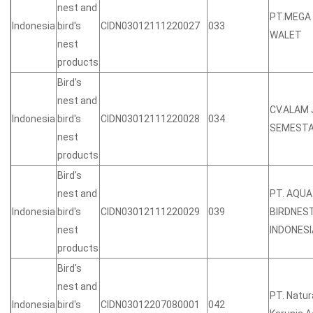
nest and
PT.MEGA
Indonesia
bird's
CIDN03012111220027
033
WALET
nest
products
Bird's
nest and
CV.ALAM 
Indonesia
bird's
CIDN03012111220028
034
SEMEST
nest
products
Bird's
nest and
PT. AQUA
Indonesia
bird's
CIDN03012111220029
039
BIRDNES
nest
INDONESI
products
Bird's
nest and
PT. Natur
Indonesia
bird's
CIDN03012207080001
042