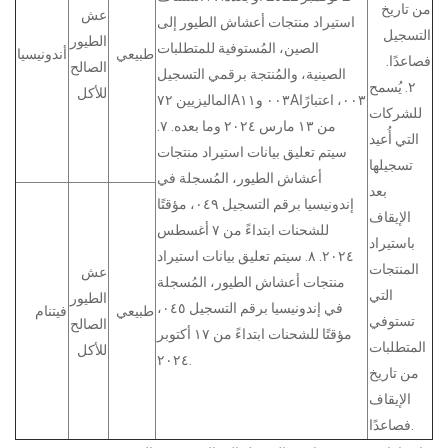
من تاريخ
عش
استيراد منتجات أعشاش الطيور إلى
التسجيل
الطيور
الصين، المُستوفية للمتطلبات
طبيعي
أندونيسيا
فصاعدًا.
الصالح
الصينية، والمُنتجة برقمي التسجيل
٢. يُسمح
للأكل
الماليزيين ٧٢A٠٠٣ و١١A٠٠٣، اعتبارًا
للشركات
من ١٣ مارس ٢٠٢٤ وما بعده. ٧.
التي أُعيد
سيتم تعليق بيانات استيراد منتجات
تسجيلها
أعشاش الطيور، المُسجلة في
بعد
إندونيسيا برقم التسجيل ٠٤٩، مؤقتًا
الإيقاف
للشحنات ابتداءً من ٧ أغسطس
باستيراد
٢٠٢٤. ٨. سيتم تعليق بيانات استيراد
المنتجات
عش
منتجات أعشاش الطيور، المُسجلة
التي
الطيور
في إندونيسيا برقم التسجيل ٠٤٥،
طبيعي
فيتنام
تستوفي
الصالح
مؤقتًا للشحنات ابتداءً من ١٧ أكتوبر
المتطلبات
للأكل
٢٠٢٤.
من تاريخ
الإيقاف
فصاعدًا.