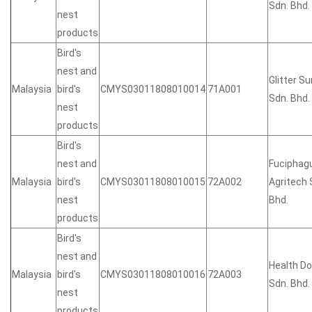
Sdn. Bhd.
nest
products
Bird's
nest and
Glitter 
Malaysia
bird's
CMYS03011808010014
71A001
Sdn. Bhd.
nest
products
Bird's
nest and
Fuciphag
Malaysia
bird's
CMYS03011808010015
72A002
Agritech 
nest
Bhd.
products
Bird's
nest and
Health D
Malaysia
bird's
CMYS03011808010016
72A003
Sdn. Bhd.
nest
products