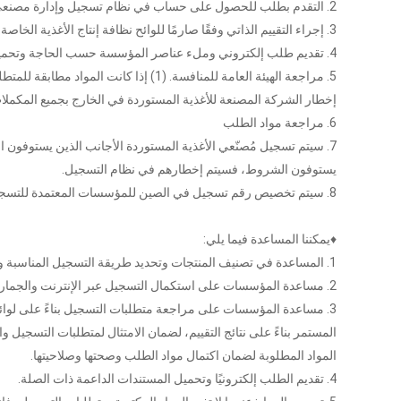
2. التقدم بطلب للحصول على حساب في نظام تسجيل وإدارة مصنعي الأغذية المستوردة في الصين ( نظام CIFER ).
3. إجراء التقييم الذاتي وفقًا صارمًا للوائح نظافة إنتاج الأغذية الخاصة بالشركة ومعايير المنتج، وملء نموذج طلب التسجيل.
4. تقديم طلب إلكتروني وملء عناصر المؤسسة حسب الحاجة وتحميل المعلومات ذات الصلة؛
إخطار الشركة المصنعة للأغذية المستوردة في الخارج بجميع المكملات اللازمة في غضون 20 يوم عمل
6. مراجعة مواد الطلب
7. سيتم تسجيل مُصنّعي الأغذية المستوردة الأجانب الذين يستوفون ا
يستوفون الشروط، فسيتم إخطارهم في نظام التسجيل.
8. سيتم تخصيص رقم تسجيل في الصين للمؤسسات المعتمدة للتسجيل وسيتم نشره عبر الإنترنت.
♦يمكننا المساعدة فيما يلي:
1. المساعدة في تصنيف المنتجات وتحديد طريقة التسجيل المناسبة وخطة التنفيذ المثلى .
2. مساعدة المؤسسات على استكمال التسجيل عبر الإنترنت والجمارك.
3. مساعدة المؤسسات على مراجعة متطلبات التسجيل بناءً على لوائح س
المستمر بناءً على نتائج التقييم، لضمان الامتثال لمتطلبات التسجيل 
المواد المطلوبة لضمان اكتمال مواد الطلب وصحتها وصلاحيتها.
4. تقديم الطلب إلكترونيًا وتحميل المستندات الداعمة ذات الصلة.