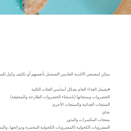
يمكن لمصنعي الأغذية العاديين التسجيل بأنفسهم أو تكليف وكيل لل
♦يشمل الغذاء العام بشكل أساسي الفئات التالية:
الخضروات ومنتجاتها (باستثناء الخضروات الطازجة والمجففة)
المنتجات الغذائية والمنتجات الأخرى
شاي
منتجات المكسرات والبذور
المشروبات الكحولية (المشروبات الكحولية المخمرة ومزائجها، والمش