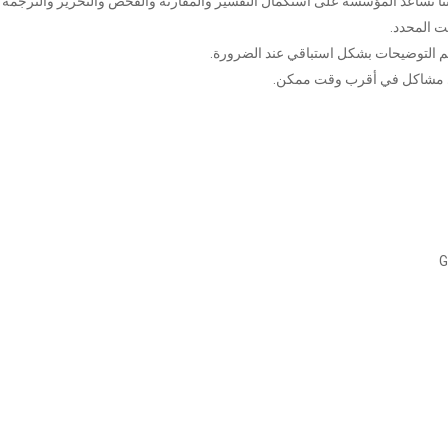
 فإننا نساعد المؤسسة على استكمال التفسير والمقارنة والفحص والتحرير والترجمة 
قت المحدد.