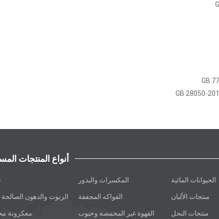
أنواع المنتجات المس
الحيوانات المائية
المكسرات والبذور
ف
منتجات الألبان
الفواكه المجففة
الزيوت والدهون الصالحة ل
منتجات النحل
القهوة غير المحمصة وحبوب
معكرونة م