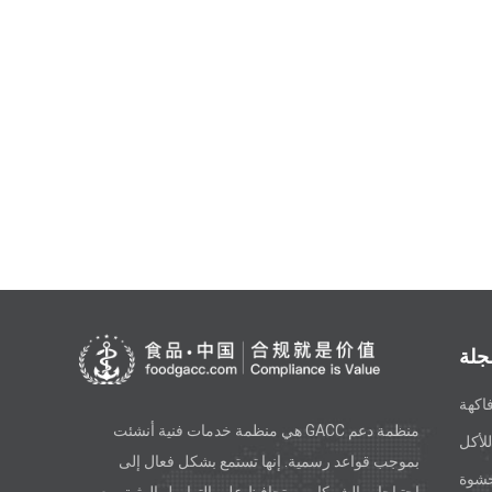
جلة
اكهة
منظمة دعم GACC هي منظمة خدمات فنية أنشئت
لأكل
بموجب قواعد رسمية. إنها تستمع بشكل فعال إلى
حشوة
احتياجات الشركات، وتحافظ على التواصل الوثيق مع