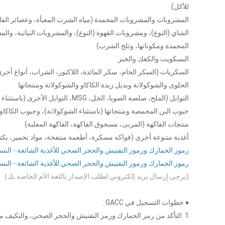
للأكل)
المشروبات والمشروبات المجمدة (مياه الشرب المعبأة، وعصائر ال
الشاي (النوع)، ومشروبات القهوة (النوع)، والمشروبات النباتية، و
المجمدة ومكوناتها، وثلج الشرب)
البسكويت والكعك والخبز
السكريات (السكر الخام، سكر المائدة، اللاكتوز، الشراب، أنواع أخر
الحلوى والشوكولاتة وبديل زبدة الكاكاو والشوكولاتة ومنتجاتها
التوابل (الملح، صلصة الصويا، الخل، MSG، التوابل الأخرى (باستثناء السكر))
حبوب البن المحمصة ومنتجاتها (باستثناء الشوكولاتة)، وحبوب الكاكاو 
منتجات الفاكهة (المربى، مسحوق الفاكهة، الفاكهة المعلبة)
أغذية متنوعة أخرى (فواكه مسكرة، أطعمة منتفخة، مواد تخمير، بكتير
رموز الجمارك ورموز التفتيش والحجر الصحي للأغذية الشائعة - النسخ
رموز الجمارك ورموز التفتيش والحجر الصحي للأغذية الشائعة - النس
(يرجى إرسال بريد إلكتروني لطلب الإصدار باللغة الأم الخاصة بك)
♦ خطوات التسجيل في GACC :
1. التأكد من رمز الجمارك ورمز التفتيش والحجر الصحي، والتكيف مع طريقة التسجيل الصحيحة.