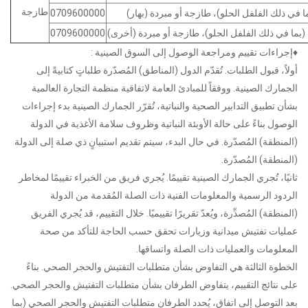
طازجة
ا في ذلك الفلفل الحلو)، طازجة أو مبردة (بهار)
0709600000
(بما في ذلك الفلفل الحلو)، طازجة أو مبردة (أخرى)
0709600000
♦إجراءات تقييم ومراجعة الوصول إلى السوق الصينية :
أولاً، قبول الطلبات. تُقدّم الدول (المناطق) المُصدّرة طلباتٍ كتابيةً إلى
الجمارك الصينية. ووفقاً للمبادئ العامة لاتفاقية منظمة التجارة العالمية
بشأن تطبيق التدابير الصحية والنباتية، تُقرّر الجمارك الصينية بدء إجراءات
الوصول بناءً على حالة الأوبئة النباتية وظروف سلامة الأغذية في الدولة
(المنطقة) المُصدّرة. في حال البدء، سيتم تقديم استبيانٍ ذي صلة إلى الدولة
(المنطقة) المُصدّرة.
ثانيًا، تُجري الجمارك الصينية تقييمًا. يُجري فريق من الخبراء تقييمًا لمخاطر
الردود الرسمية والمعلومات الفنية ذات الصلة المُقدمة من الدولة
(المنطقة) المُصدِّرة، ويُعدّ تقريرًا تقييميًا. خلال التقييم، قد يُجري الفريق
عمليات تفتيش ميدانية وزيارات تحقق حسب الحاجة للتأكد من صحة
المعلومات والعمليات ذات الصلة واتساقها.
الخطوة الثالثة هي التفاوض بشأن متطلبات التفتيش والحجر الصحي. بناءً
على نتائج التقييم، يتفاوض الطرفان بشأن متطلبات التفتيش والحجر الصحي.
بعد التوصل إلى اتفاق، يُحدد الطرفان متطلبات التفتيش والحجر الصحي (بما