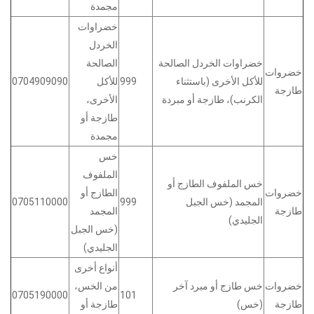
مجمدة
خضراوات
الخردل
خضراوات الخردل الصالحة
الصالحة
خضروات
للأكل الأخرى (باستثناء
999
للأكل
0704909090
طازجة
الكرنب)، طازجة أو مبردة
الأخرى،
طازجة أو
مجمدة
خس
الملفوف
خس الملفوف الطازج أو
خضروات
الطازج أو
المجمد (خس الجبل
999
0705110000
طازجة
المجمد
الجليدي)
(خس الجبل
الجليدي)
أنواع أخرى
خضروات
خس طازج أو مبرد آخر
من الخس،
0705190000
101
طازجة
(خس)
طازجة أو