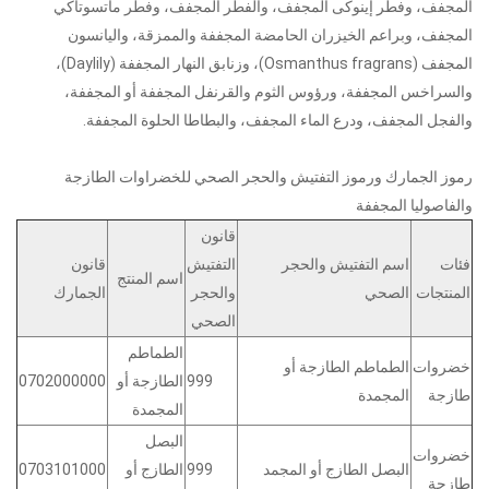
المجفف، وفطر إينوكى المجفف، والفطر المجفف، وفطر ماتسوتاكي
المجفف، وبراعم الخيزران الحامضة المجففة والممزقة، واليانسون
المجفف (Osmanthus fragrans)، وزنابق النهار المجففة (Daylily)،
والسراخس المجففة، ورؤوس الثوم والقرنفل المجففة أو المجففة،
والفجل المجفف، ودرع الماء المجفف، والبطاطا الحلوة المجففة.
رموز الجمارك ورموز التفتيش والحجر الصحي للخضراوات الطازجة
والفاصوليا المجففة
قانون
فئات
اسم التفتيش والحجر
التفتيش
قانون
اسم المنتج
المنتجات
الصحي
والحجر
الجمارك
الصحي
الطماطم
خضروات
الطماطم الطازجة أو
999
الطازجة أو
0702000000
طازجة
المجمدة
المجمدة
البصل
خضروات
البصل الطازج أو المجمد
999
الطازج أو
0703101000
طازجة