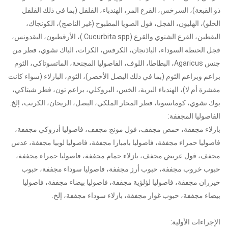
ذو القبعة)، السرخس، القرع المر، الهندباء، الفلفل (بما في ذلك الفلفل
الحلو)، الهليون، الفجل، فول الصويا المطبوخ (غير الناضج)، الكونجاك،
اليقطين، القرع الشتوي والقرع (Cucurbita spp.)، الأرقطيون، البقدونس،
فجل الحنطة السوداء، الباذنجان، الكرفس، الكراث، الباك تشوي، فطر من
جنس Agaricus، البطاطا، اللوف، الفاصوليا المجنحة، الماتسوتاكي، الثوم
براعم وبراعم الثوم (بما في ذلك البصل الأخضر)، الثوم، البازلاء (سواء كانت
مقشرة أم لا)، الهندباء البرية، الخس، البروكلي، براعم تون، فطر شيتاكي،
بوك تشوي، كوماتسونا، فطر المحار الملكي، البصل، الريحان، الكرنب، إلخ.
الفاصوليا المجففة:
بازلاء مجففة، حمص مجفف، فول مونج مجفف، فاصوليا أدزوكي مجففة،
فاصوليا حمراء مجففة، فاصوليا بامبارا مجففة، فاصوليا لوبيا مجففة، عدس
مجفف، فول عريض مجفف، بازلاء حمام مجففة، فاصوليا حمراء مجففة،
حبوب خروب مجففة، حبوب أرز مجففة، فاصوليا سوداء مجففة، حبوب
خيزران مجففة، فاصوليا لؤلؤية مجففة، فاصوليا بيضاء مجففة، فاصوليا
بيضاء مجففة، حبوب غوار مجففة، بازلاء سوداء مجففة، إلخ.
الإجراءات الأولية: