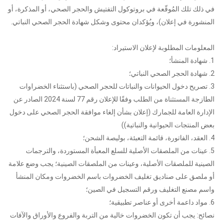
في ذلك تلك المُوقّعة في بروتوكول التفتيش والحجر الصحي، أو المذكرة، أو
المنشورة في إعلان)، ويُؤكدان محتوى وشكل شهادة الحجر الصحي النباتي.
المعلومات المطلوبة لإعلان الاستيراد:
1. شهادة المنشأ؛
2. شهادة الحجر الصحي النباتي؛
3. تصريح دخول الحيوانات والنباتات للحجر الصحي (باستثناء الخضراوات
الطازجة المستثناة من الطلب وفقًا للإعلان رقم 77 لسنة 2024 الصادر عن
الإدارة العامة للجمارك (إعلان بشأن إلغاء موافقة الحجر الصحي على دخول
بعض المنتجات الحيوانية والنباتية))
4. العقد، الفاتورة، قائمة التعبئة، بوليصة الشحن؛
5. عينات من الملصقات الأصلية للسلع المعبأة المستوردة، والترجمات
الصينية للملصقات الأصلية، وعينات من الملصقات الصينية؛ يجب وضع علامة
أو ملصق على صناديق تغليف الخضروات باسم الخضروات ومكان المنشأ
واسم مصنع التغليف ورقم التسجيل في الصين؛
6. مواد داعمة أخرى أو عناصر تطبيقية؛
نصائح: يجب أن تكون الخضروات خالية من التربة والفروع والأوراق والآفات