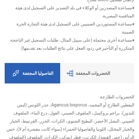
♦مساعدة المصدرين أو الوكلاء في بلد التصدير على التسجيل لدى هيئة
المنافسة المصرية.
♦مساعدة المستوردين الصينيين على التسجيل لدى هيئة التجارة الحرة
الصينية.
♦مساعدة أخرى محتملة (على سبيل المثال، طلبات التسجيل غير الناجحة
المتكررة أو التأخير في ردود الفعل على نتائج الطلبات بعد تقديمها).
الخضروات المجففة
الفاصوليا المجففة
الخضروات الطازجة:
اليقطين الطازج أو المجمد، Agaricus bisporus، جذر اللوتس (ليس
للبذور)، براعم بروكسل، الملفوف الصيني، الفول، درع الماء، الملفوف
الصيني، البصل الأخضر، البطيخ الشتوي، الكراث، الجزر، القرنبيط، الخيار
والخيار المخلل، اللوبيا والفاصوليا الحمراء (سواء كانت مقشرة أم لا)، خس
الرأس (خس القبعة)، الكرنب، فطر إينوكي، الكراث، الملفوف (الملفوف