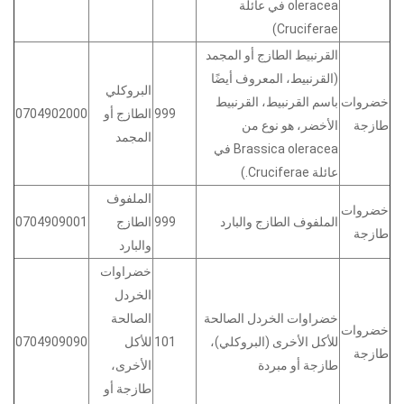
oleracea في عائلة
Cruciferae)
القرنبيط الطازج أو المجمد
(القرنبيط، المعروف أيضًا
البروكلي
خضروات
باسم القرنبيط، القرنبيط
999
الطازج أو
0704902000
طازجة
الأخضر، هو نوع من
المجمد
Brassica oleracea في
عائلة Cruciferae.)
الملفوف
خضروات
الملفوف الطازج والبارد
999
الطازج
0704909001
طازجة
والبارد
خضراوات
الخردل
خضراوات الخردل الصالحة
الصالحة
خضروات
للأكل الأخرى (البروكلي)،
101
للأكل
0704909090
طازجة
طازجة أو مبردة
الأخرى،
طازجة أو