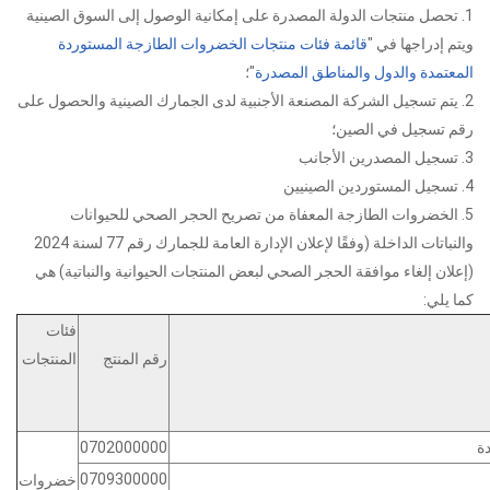
1. تحصل منتجات الدولة المصدرة على إمكانية الوصول إلى السوق الصينية
ويتم إدراجها في "
قائمة فئات منتجات الخضروات الطازجة المستوردة
المعتمدة والدول والمناطق المصدرة
"؛
2. يتم تسجيل الشركة المصنعة الأجنبية لدى الجمارك الصينية والحصول على
رقم تسجيل في الصين؛
3. تسجيل المصدرين الأجانب
4. تسجيل المستوردين الصينيين
5. الخضروات الطازجة المعفاة من تصريح الحجر الصحي للحيوانات
والنباتات الداخلة (وفقًا لإعلان الإدارة العامة للجمارك رقم 77 لسنة 2024
(إعلان إلغاء موافقة الحجر الصحي لبعض المنتجات الحيوانية والنباتية) هي
كما يلي:
فئات
رقم المنتج
المنتجات
لمنتج
ة
0702000000
0709300000
خضروات