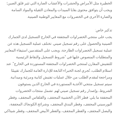
الخطيرة مثل الأمراض والحشرات والأعشاب الضارة التي تثير قلق الصين؛
ويجب أن يتوافق محتوى بقايا المبيدات والمعادن الثقيلة والمواد السامة
والضارة الأخرى في الخضروات مع المعايير الوطنية الصينية.
تذكير خاص:
يجب على منتجي الخضراوات المجففة في الخارج التسجيل لدى الجمارك
الصينية والحصول على رقم تسجيل صيني. تختلف عملية التسجيل هذه عن
عملية تسجيل الخضراوات الطازجة، ويجب على المتقدمين استيفاء المعايير
والمتطلبات المنصوص عليها في "شروط التسجيل والنقاط الرئيسية
للتفتيش المقارن لمنتجي الخضراوات المجففة المستوردة في الخارج". عند
استلام الطلب، تُجري لجنة الخبراء التابعة للإدارة العامة للجمارك تقييمًا
ومراجعة لمقدم الطلب من خلال عمليات تفتيش كتابية ومرئية وميدانية.
سيتم تسجيل منتجي الأغذية المستوردة في الخارج الذين يستوفون
الشروط، وإصدار رقم تسجيل صيني لهم. تشمل منتجات الخضروات
المجففة ما يلي: فطر الأذن الخشبية المجفف، والقلقاس المجفف، وفطر
البورسيني المجفف، وفطر البندق المجفف، وشرائح الكونجاك المجففة،
والبصل المجفف، والفطر المجفف، والفطر الأبيض المجفف، وفطر شيتاكي