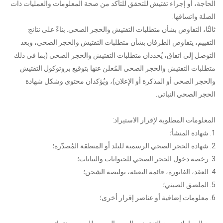
الحاجة، أو إجراء تفتيش للتحقق للتأكد من صحة المعلومات والعمليات ذات
الصلة واتساقها.
ثالثًا، التفاوض بشأن متطلبات التفتيش والحجر الصحي. بناءً على نتائج
التقييم، يتفاوض الطرفان بشأن متطلبات التفتيش والحجر الصحي، وبعد
التوصل إلى اتفاق، يُحددان متطلبات التفتيش والحجر الصحي (بما في ذلك
متطلبات التفتيش والحجر الصحي المُعلن عنها بتوقيع بروتوكول التفتيش
والحجر الصحي أو المذكرة أو الإعلان)، ويُؤكدان محتوى وشكل شهادة
الحجر الصحي النباتي.
المعلومات المطلوبة لإقرار الاستيراد:
1. شهادة المنشأ؛
2. شهادة الحجر الصحي الرسمية للبلد أو المنطقة المُصدّرة؛
3. رخصة دخول الحجر الصحي للحيوانات والنباتات؛
4. العقد، الفاتورة، قائمة التعبئة، بوليصة الشحن؛
5. الملصق الصيني؛
6. معلومات إضافية أو عناصر إقرار أخرى؛