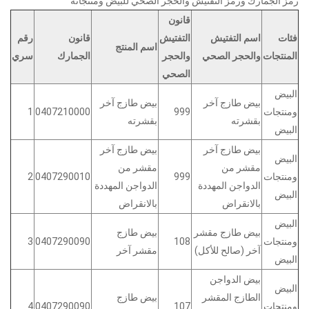
رمز الجمارك ورمز التفتيش والحجر الصحي للبيض ومنتجاته
قانون
فئات
اسم التفتيش
التفتيش
قانون
رقم
اسم المنتج
المنتجات
والحجر الصحي
والحجر
الجمارك
سري
الصحي
البيض
بيض طازج آخر
بيض طازج آخر
ومنتجات
999
0407210000
1
بقشرته
بقشرته
البيض
بيض طازج آخر
بيض طازج آخر
البيض
مقشر من
مقشر من
ومنتجات
999
0407290010
2
الدواجن المهددة
الدواجن المهددة
البيض
بالانقراض
بالانقراض
البيض
بيض طازج مقشر
بيض طازج
ومنتجات
108
0407290090
3
آخر (صالح للأكل)
مقشر آخر
البيض
بيض الدواجن
البيض
الطازج المقشر
بيض طازج
ومنتجات
107
0407290090
4