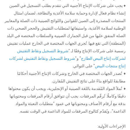
♦ يجب على شركات الإنتاج الأجنبية التي تتقدم بطلب التسجيل في الصين
إنشاء نظام فعال لإدارة وحماية سلامة الأغذية والنظافة، لضمان امتثال
المنتجات المصدرة إلى الصين للقوانين واللوائح الصينية ذات الصلة والمعايير
الوطنية لسلامة الأغذية، واستيفائها لمتطلبات التفتيش والحجر الصحي ذات
الصلة المتفق عليها من قبل الجمارك الصينية والسلطات المختصة في البلد
(المنطقة) التي تقع فيها. تُجري الجهات المختصة في الخارج عمليات تفتيش
رسمية على شركات الإنتاج وفقًا لـ "
شروط التسجيل ونقاط التفتيش
لشركات إنتاج البيض الطازج
" و"
شروط التسجيل ونقاط التفتيش لشركات
إنتاج منتجات البيض
" على التوالي.
♦ تُصدر الجهات المختصة في الخارج وشركات الإنتاج الأجنبية أحكامًا
مطابقةً للواقع بناءً على نتائج التفتيش المُقارن.
♦ تُملأ المواد المُقدمة باللغة الصينية أو الإنجليزية، ويجب أن يكون محتواها
دقيقًا وكاملًا. تُرقّم المرفقات. يجب أن تتوافق أرقام المرفقات ومحتوياتها
بدقة مع أرقام الأصناف ومحتوياتها في عمود "متطلبات التعبئة والمواد
الداعمة"، ويُقدّم كتالوج المرفقات للمواد الداعمة في الوقت نفسه.
الإجراءات الأولية: