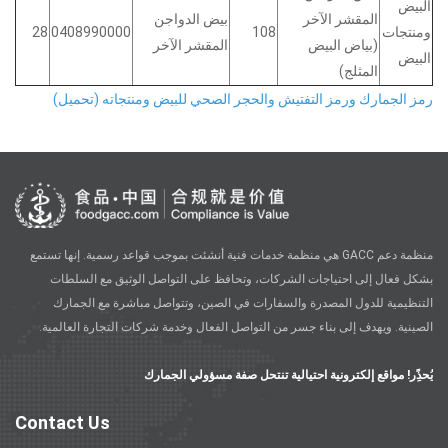
البيض
المقشر الآخر
بيض الدواجن
ومنتجات
108
0408990000
28
(بياض البيض
المقشر الآخر
البيض
المثلج)
رمز الجمارك ورمز التفتيش والحجر الصحي للبيض ومنتجاته (تحميل)
منظمة دعم GACC هي منظمة خدمات فنية أنشئت بموجب قواعد رسمية. إنها تستمع
بشكل فعال إلى احتياجات الشركات، وتحافظ على التواصل الوثيق مع السلطات
التنظيمية للدول المصدرة والسفارات في الصين، وتتواصل مباشرة مع الجمارك
الصينية. ويهدف إلى بناء جسر من التواصل الفعال وخدمة شركات التجارة العالمية.
يُحذًِر! مواقع إلكترونية احتيالية تنتحل صفة مسؤولي الجمارك
Contact Us