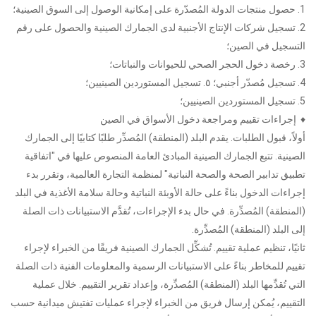
1. حصول منتجات الدولة المُصدّرة على إمكانية الوصول إلى السوق الصينية؛
2. تسجيل شركات الإنتاج الأجنبية لدى الجمارك الصينية والحصول على رقم
التسجيل في الصين؛
3. رخصة دخول الحجر الصحي للحيوانات والنباتات؛
4. تسجيل مُصدّر أجنبي؛ ٥. تسجيل المستوردين الصينيين؛
5. تسجيل المستوردين الصينيين؛
♦ إجراءات تقييم ومراجعة دخول الأسواق في الصين
أولاً، قبول الطلبات. يقدم البلد (المنطقة) المُصدِّر طلبًا كتابيًا إلى الجمارك
الصينية. تتبع الجمارك الصينية المبادئ العامة المنصوص عليها في "اتفاقية
تطبيق تدابير الصحة والصحة النباتية" لمنظمة التجارة العالمية، وتقرر بدء
إجراءات الدخول بناءً على حالة الأوبئة النباتية وحالة سلامة الأغذية في البلد
(المنطقة) المُصدِّرة. في حال بدء الإجراءات، تُقدَّم الاستبيانات ذات الصلة
إلى البلد (المنطقة) المُصدِّرة.
ثانيًا، تنظيم عملية تقييم. تُشكِّل الجمارك الصينية فريقًا من الخبراء لإجراء
تقييم للمخاطر بناءً على الاستبيانات الرسمية والمعلومات الفنية ذات الصلة
التي تُقدِّمها البلد (المنطقة) المُصدِّرة، وإعداد تقرير التقييم. خلال عملية
التقييم، يُمكن إرسال فريق من الخبراء لإجراء عمليات تفتيش ميدانية حسب